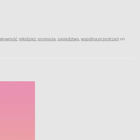
atywność
,
młodzież
,
promocja
,
sąsiedztwo
,
wspólna przestrzeń
on