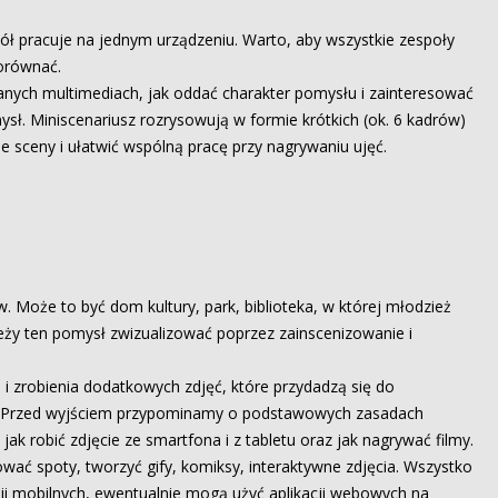
pół pracuje na jednym urządzeniu. Warto, aby wszystkie zespoły
orównać.
anych multimediach, jak oddać charakter pomysłu i zainteresować
ł. Miniscenariusz rozrysowują w formie krótkich (ok. 6 kadrów)
sceny i ułatwić wspólną pracę przy nagrywaniu ujęć.
Może to być dom kultury, park, biblioteka, w której młodzież
eży ten pomysł zwizualizować poprzez zainscenizowanie i
i zrobienia dodatkowych zdjęć, które przydadzą się do
su. Przed wyjściem przypominamy o podstawowych zasadach
k robić zdjęcie ze smartfona i z tabletu oraz jak nagrywać filmy.
ać spoty, tworzyć gify, komiksy, interaktywne zdjęcia. Wszystko
cji mobilnych, ewentualnie mogą użyć aplikacji webowych na