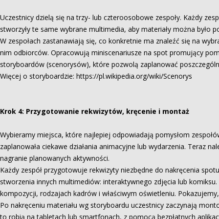
Uczestnicy dzielą się na trzy- lub czteroosobowe zespoły. Każdy zes
stworzyły te same wybrane multimedia, aby materiały można było p
W zespołach zastanawiają się, co konkretnie ma znaleźć się na wybr
nim odbiorców. Opracowują miniscenariusze na spot promujący pomys
storyboardów (scenorysów), które pozwolą zaplanować poszczególne 
Więcej o storyboardzie: https://pl.wikipedia.org/wiki/Scenorys
Krok 4: Przygotowanie rekwizytów, kręcenie i montaż
Wybieramy miejsca, które najlepiej odpowiadają pomysłom zespołów. 
zaplanowała ciekawe działania animacyjne lub wydarzenia. Teraz nal
nagranie planowanych aktywności.
Każdy zespół przygotowuje rekwizyty niezbędne do nakręcenia spotu 
stworzenia innych multimediów: interaktywnego zdjęcia lub komik
kompozycji, rodzajach kadrów i właściwym oświetleniu. Pokazujemy, ja
Po nakręceniu materiału wg storyboardu uczestnicy zaczynają montow
to robią na tabletach lub smartfonach, z pomocą bezpłatnych aplika