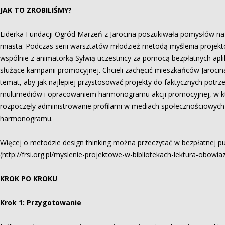
JAK TO ZROBILIŚMY?
Liderka Fundacji Ogród Marzeń z Jarocina poszukiwała pomysłów na 
miasta. Podczas serii warsztatów młodzież metodą myślenia projekto
wspólnie z animatorką Sylwią uczestnicy za pomocą bezpłatnych aplik
służące kampanii promocyjnej. Chcieli zachęcić mieszkańców Jarocina
temat, aby jak najlepiej przystosować projekty do faktycznych potr
multimediów i opracowaniem harmonogramu akcji promocyjnej, w k
rozpoczęły administrowanie profilami w mediach społecznościowych
harmonogramu.
Więcej o metodzie design thinking można przeczytać w bezpłatnej pub
(http://frsi.org.pl/myslenie-projektowe-w-bibliotekach-lektura-obowi
KROK PO KROKU
Krok 1: Przygotowanie