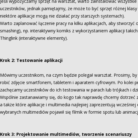
Jeśli wypożyczamy sprzęt na warsztat, warto zainstalować wszystkie
uczestników, jednak pamiętajmy, że może to być sprzęt różnej klasy i
niektóre aplikacje mogą nie działać przy starszych systemach).
Warto zaplanować łączenie pracy na kilku aplikacjach, aby stworzyć o
smashing), np. interaktywny komiks z wykorzystaniem aplikacji takich 
Thinglink (interaktywne elementy).
Krok 2: Testowanie aplikacji
Mówimy uczestnikom, na czym będzie polegał warsztat. Prosimy, by o
robić zdjęcie smartfonem, tabletem i aparatem cyfrowym. Po kolei 
zachęcamy uczestników do ich testowania w parach lub trójkach i dzie
Wspólnie zastanawiamy się, do kogo tak naprawdę chcemy dotrzeć z 
a także które aplikacje i multimedia najlepiej zaprezentują wcześni
wybranych multimediów pojawił się filmik w formie spotu lub animacj
Krok 3: Projektowanie multimediów, tworzenie scenariuszy