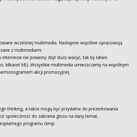
towane wcześniej multimedia. Następnie wspólnie opracowują
czane z multimediami.
 internecie nie powinny zbyt dużo ważyć, tak by łatwo
aks. kilkaset kB). Wszystkie multimedia umieszczamy na wspólnym
 harmonogramem akcji promocyjnej.
n thinking, a także mogą być przydatne do prezentowania
cić społeczność do zabrania głosu na dany temat.
 bezpłatnego programu Gimp.