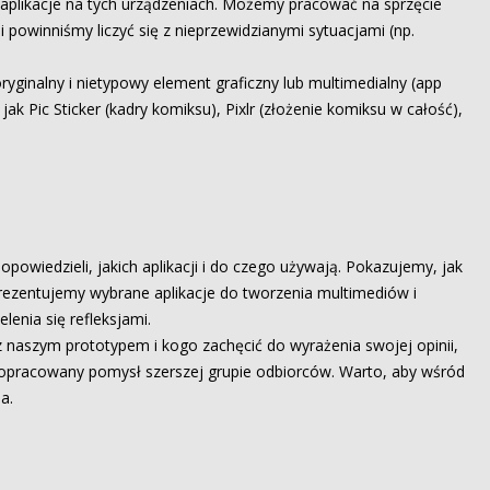
 aplikacje na tych urządzeniach. Możemy pracować na sprzęcie
 powinniśmy liczyć się z nieprzewidzianymi sytuacjami (np.
ryginalny i nietypowy element graficzny lub multimedialny (app
jak Pic Sticker (kadry komiksu), Pixlr (złożenie komiksu w całość),
powiedzieli, jakich aplikacji i do czego używają. Pokazujemy, jak
prezentujemy wybrane aplikacje do tworzenia multimediów i
lenia się refleksjami.
naszym prototypem i kogo zachęcić do wyrażenia swojej opinii,
ej opracowany pomysł szerszej grupie odbiorców. Warto, aby wśród
a.